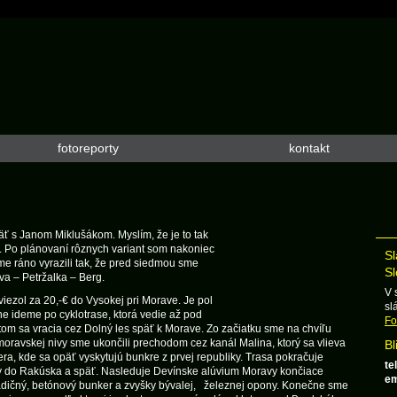
fotoreporty
kontakt
päť s Janom Miklušákom. Myslím, že je to tak
 Po plánovaní rôznych variant som nakoniec
Sl
e ráno vyrazili tak, že pred siedmou sme
Sl
va – Petržalka – Berg.
V 
aviezol za 20,-€ do Vysokej pri Morave. Je pol
sl
e ideme po cyklotrase, ktorá vedie až pod
Fo
tom sa vracia cez Dolný les späť k Morave. Zo začiatku sme na chvíľu
moravskej nivy sme ukončili prechodom cez kanál Malina, ktorý sa vlieva
Bl
, kde sa opäť vyskytujú bunkre z prvej republiky. Trasa pokračuje
tel
ky do Rakúska a späť. Nasleduje Devínske alúvium Moravy končiace
em
tradičný, betónový bunker a zvyšky bývalej, železnej opony. Konečne sme