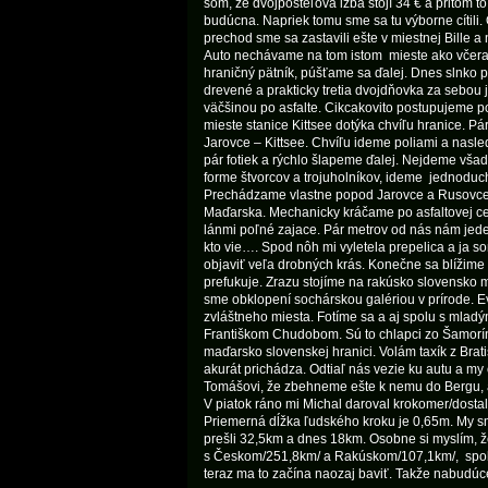
som, že dvojposteľová izba stojí 34 € a pritom 
budúcna. Napriek tomu sme sa tu výborne cítili.
prechod sme sa zastavili ešte v miestnej Bille a
Auto nechávame na tom istom mieste ako včera
hraničný pätník, púšťame sa ďalej. Dnes slnko p
drevené a prakticky tretia dvojdňovka za sebou
väčšinou po asfalte. Cikcakovito postupujeme po
mieste stanice Kittsee dotýka chvíľu hranice. 
Jarovce – Kittsee. Chvíľu ideme poliami a nasle
pár fotiek a rýchlo šlapeme ďalej. Nejdeme všade
forme štvorcov a trojuholníkov, ideme jednoduch
Prechádzame vlastne popod Jarovce a Rusovce. 
Maďarska. Mechanicky kráčame po asfaltovej ces
lánmi poľné zajace. Pár metrov od nás nám jeden
kto vie…. Spod nôh mi vyletela prepelica a ja so
objaviť veľa drobných krás. Konečne sa blížime k
prefukuje. Zrazu stojíme na rakúsko slovensko 
sme obklopení sochárskou galériou v prírode. Evi
zvláštneho miesta. Fotíme sa a aj spolu s mladým
Františkom Chudobom. Sú to chlapci zo Šamorí
maďarsko slovenskej hranici. Volám taxík z Brat
akurát prichádza. Odtiaľ nás vezie ku autu a m
Tomášovi, že zbehneme ešte k nemu do Bergu, 
V piatok ráno mi Michal daroval krokomer/dostal
Priemerná dĺžka ľudského kroku je 0,65m. My sm
prešli 32,5km a dnes 18km. Osobne si myslím, že
s Českom/251,8km/ a Rakúskom/107,1km/, spolu
teraz ma to začína naozaj baviť. Takže nabudú