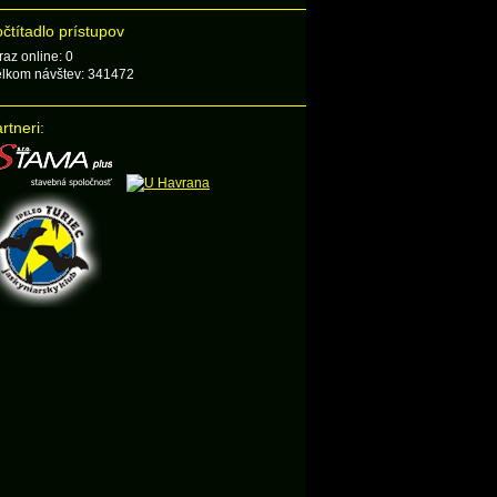
čtítadlo prístupov
raz online: 0
lkom návštev: 341472
rtneri: