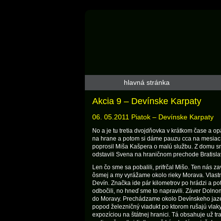
hlavná stránka
Akcia 9 – Devínske Karpaty
06. 05.2011 Piatok – Devínske Karpaty
No a je tu tretia dvojdňovka v krátkom čase a o
na hrane a potom si dáme pauzu cca na mesiac.
poprosil Miša Kašpera o malú službu. Z domu sm
odstavili Svena na hraničnom prechode Bratisla
Len čo sme sa pobalili, prifrčal Mišo. Ten nás z
ôsmej a my vyrážame okolo rieky Morava. Vlastn
Devín. Značka ide pár kilometrov po hrádzi a po
odbočili, no hneď sme to napravili. Záver Dolno
do Moravy. Prechádzame okolo Devínskeho jazera
popod železničný viadukt po ktorom rušajú vla
expozíciou na štátnej hranici. Tá obsahuje už 