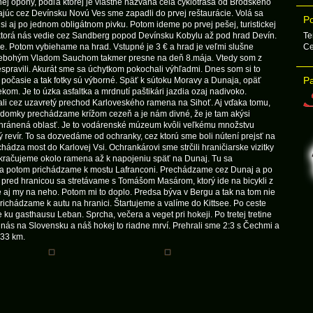
ej opony, podľa ktorej je vlastne nazvaná celá cyklotrasa od Brodského
júc cez Devínsku Novú Ves sme zapadli do prvej reštaurácie. Volá sa
Po
 aj po jednom obligátnom pivku. Potom ideme po prvej pešej, turistickej
 ktorá nás vedie cez Sandberg popod Devínsku Kobylu až pod hrad Devín.
Te
ie. Potom vybiehame na hrad. Vstupné je 3 € a hrad je veľmi slušne
Ce
 nebohým Vladom Sauchom takmer presne na deň 8.mája. Vtedy som z
spravili. Akurát sme sa úchytkom pokochali výhľadmi. Dnes som si to
Pa
 počasie a tak fotky sú výborné. Späť k sútoku Moravy a Dunaja, opäť
om. Je to úzka asfaltka a mrdnutí paštikári jazdia ozaj nadivoko.
i cez uzavretý prechod Karloveského ramena na Sihoť. Aj vďaka tomu,
edomky prechádzame krížom cezeň a je nám divné, že je tam akýsi
e chránená oblasť. Je to vodárenské múzeum kvôli veľkému množstvu
ý revír. To sa dozvedáme od ochranky, cez ktorú sme boli nútení prejsť na
hádza most do Karlovej Vsi. Ochrankárovi sme strčili hraničiarske vizitky
okračujeme okolo ramena až k napojeniu späť na Dunaj. Tu sa
a potom prichádzame k mostu Lafranconi. Prechádzame cez Dunaj a po
 pred hranicou sa stretávame s Tomášom Masárom, ktorý ide na bicykli z
 aj my na neho. Potom mi to doplo. Predsa býva v Bergu a tak na tom nie
 prichádzame k autu na hranici. Štartujeme a valíme do Kittsee. Po ceste
u gasthausu Leban. Sprcha, večera a veget pri hokeji. Po tretej tretine
ás na Slovensku a náš hokej to riadne mrví. Prehrali sme 2:3 s Čechmi a
 33 km.