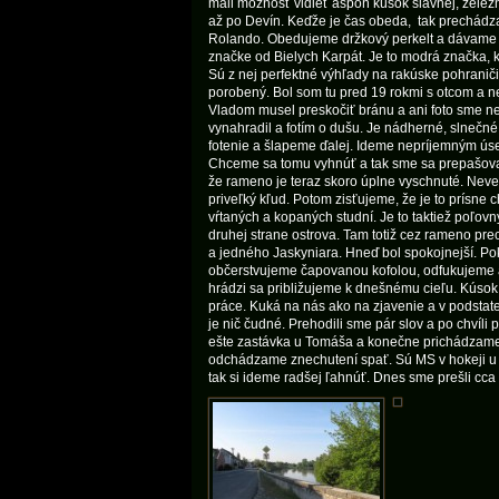
mali možnosť vidieť aspoň kúsok slávnej, železn
až po Devín. Keďže je čas obeda, tak prechádza
Rolando. Obedujeme držkový perkelt a dávame si
značke od Bielych Karpát. Je to modrá značka,
Sú z nej perfektné výhľady na rakúske pohranič
porobený. Bol som tu pred 19 rokmi s otcom a
Vladom musel preskočiť bránu a ani foto sme ne
vynahradil a fotím o dušu. Je nádherné, slnečné
fotenie a šlapeme ďalej. Ideme nepríjemným úsek
Chceme sa tomu vyhnúť a tak sme sa prepašoval
že rameno je teraz skoro úplne vyschnuté. Nev
priveľký kľud. Potom zisťujeme, že je to prísn
vŕtaných a kopaných studní. Je to taktiež poľovn
druhej strane ostrova. Tam totiž cez rameno prec
a jedného Jaskyniara. Hneď bol spokojnejší. P
občerstvujeme čapovanou kofolou, odfukujeme 
hrádzi sa približujeme k dnešnému cieľu. Kúsok
práce. Kuká na nás ako na zjavenie a v podstate
je nič čudné. Prehodili sme pár slov a po chvíli
ešte zastávka u Tomáša a konečne prichádzame k
odchádzame znechutení spať. Sú MS v hokeji u n
tak si ideme radšej ľahnúť. Dnes sme prešli cca