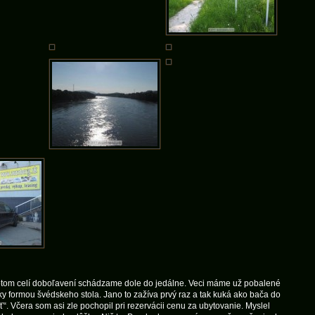
tom celí doboľavení schádzame dole do jedálne. Veci máme už pobalené
y formou švédskeho stola. Jano to zažíva prvý raz a tak kuká ako bača do
“. Včera som asi zle pochopil pri rezervácii cenu za ubytovanie. Myslel