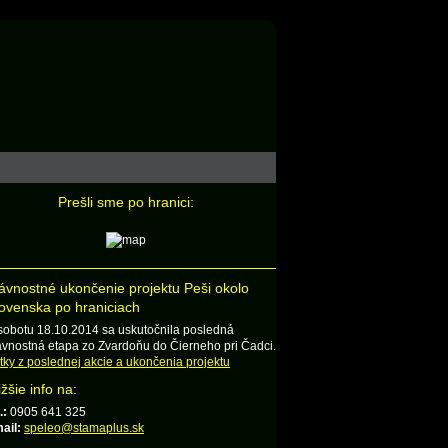
Prešli sme po hranici:
ávnostné ukončenie projektu Peši okolo
ovenska po hraniciach
sobotu 18.10.2014 sa uskutočnila posledná
ávnostná etapa zo Zvardoňu do Čierneho pri Čadci.
tky z poslednej akcie a ukončenia projektu
ižšie info na:
.:
0905 641 325
ail:
speleo@stamaplus.sk