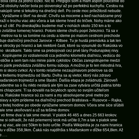
to bola cena za jedno lôžko. Nič to. Preglgol som a mám aspoň poučenie do
 Od obsluhy /večer bola po slovensky/ až po perfektnú kuchyňu. Cestou na
 nakúpili sme si tekutiny na dnešný deň. Po ceste moc príležitostí nebude.
. Vyrážame o štvrť na deväť. Chvíľu sa moceme a keď nachádzame prvý
raží o trochu viac ako včera a tak ideme hneď do tričiek. Nohy máme ako
 je už cítiť. Po dneskajšku budeme mať v nohách okolo 150 km a to
 zvláštne lomenej hranici. Potom ideme chvíľu popri železnici. Tá sa v
Pár metrov na to sa lomíme na cestu a ideme po malom cestnom prechode
duje diaľničný prechod Jarovce – Kittsee. Tu je hustá premávka a tak len
 otrocky po hranici a tak niektoré časti, ktoré su vysunuté do Rakúska vo
o skratkami. Takto sme sa prebojovali cez prvé lány Podunajskej nivy.
Kopírujeme zo vzdialenosti cca jedného kilometra diaľnicu, vedúcu do
tičke a sem tam nás minie párik cyklistov. Občas zaregistrujeme medzi
 párik predvádza zvláštnu formu súboja. A možno je to len milostná hra,
m si skoro cvrkol. Aj v tomto relatívne nezaujímavom prdelove sa dá
 tretiemu trojmedziu od štartu. Dvíha sa aj vietor, ktorý nás zdravo
maďarskom trojmedzí a sme štastní. Ďalšia etapa je zvládnutá. Zároveň
dentne sa o ňu nikto nestará ale tým sa zase vytvára určitá patina tohto
i chlapcami. Tí sa dovalili na bicykloch spolu so svojím učiteľom
na. Rakúske hranice sú za nami a my absolvujeme prvé metre po
islavy a kým prídeme na diaľničný prechod Bratislava – Rusovce – Rajka,
y o tretej hodine po obede vyrážame smerom domov. Včera sme síce sľúbili
ale sme ukoňovaní a už sa tešíme domov.
 vo firme dva/ a tak sme merali. V piatok 46 465 a dnes 25 663 krokov.
e si odhadli, že náš priemerný krok má určite 0,7m a tak v piatok sme
 aj viac, ale cez 50km to bolo určite. Podľa Wikipédia je za nami hranica
 v dĺžke 358,9km. Čaká nás najdlhšia s Maďarskom v dĺžke 654,8km. Až
ce…..