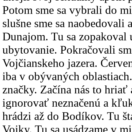
Potom sme sa vybrali do mi
slušne sme sa naobedovali 
Dunajom. Tu sa zopakoval úr
ubytovanie. Pokračovali sm
Vojčianskeho jazera. Červe
iba v obývaných oblastiach.
značky. Začína nás to hriať
ignorovať neznačenú a kľu
hrádzi až do Bodíkov. Tu š
Vojky. Tu sa usádzame v mi