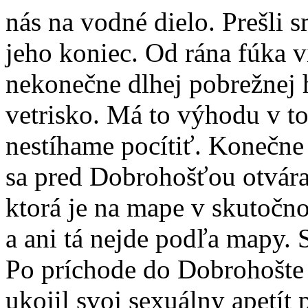
nás na vodné dielo. Prešli
jeho koniec. Od rána fúka v
nekonečne dlhej pobrežnej h
vetrisko. Má to výhodu v tom
nestíhame pocítiť. Konečne
sa pred Dobrohošťou otvára.
ktorá je na mape v skutočnos
a ani tá nejde podľa mapy.
Po príchode do Dobrohošte
ukojil svoj sexuálny apetít