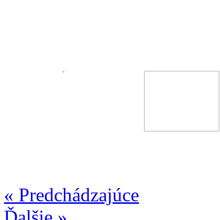
« Predchádzajúce
Ďalšie »