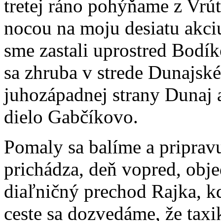
tretej ráno pohýňame z Vrú
nocou na moju desiatu akciu
sme zastali uprostred Bodík
sa zhruba v strede Dunajské
juhozápadnej strany Dunaj 
dielo Gabčíkovo.
Pomaly sa balíme a priprav
prichádza, deň vopred, obje
diaľničný prechod Rajka, k
ceste sa dozvedáme, že taxi