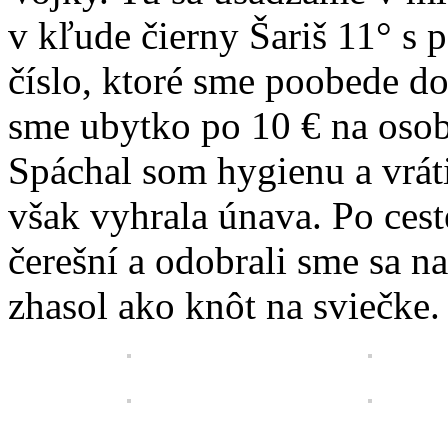
v kľude čierny Šariš 11° s
číslo, ktoré sme poobede d
sme ubytko po 10 € na osob
Spáchal som hygienu a vráti
však vyhrala únava. Po cest
čerešní a odobrali sme sa n
zhasol ako knôt na sviečke.