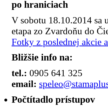
po hraniciach
V sobotu 18.10.2014 sa u
etapa zo Zvardoňu do Čie
Fotky z poslednej akcie 
Bližšie info na:
tel.:
0905 641 325
email:
speleo@stamaplus
Počtítadlo prístupov