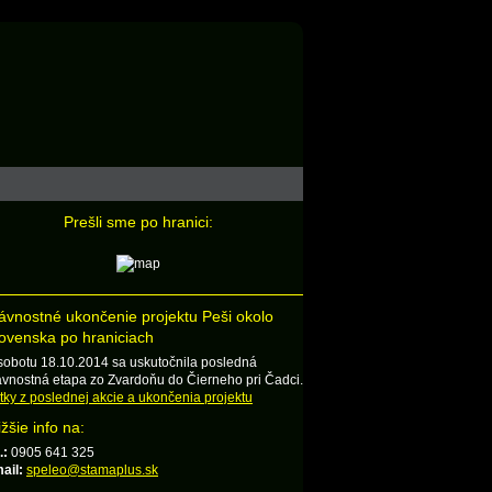
Prešli sme po hranici:
ávnostné ukončenie projektu Peši okolo
ovenska po hraniciach
sobotu 18.10.2014 sa uskutočnila posledná
ávnostná etapa zo Zvardoňu do Čierneho pri Čadci.
tky z poslednej akcie a ukončenia projektu
ižšie info na:
.:
0905 641 325
ail:
speleo@stamaplus.sk