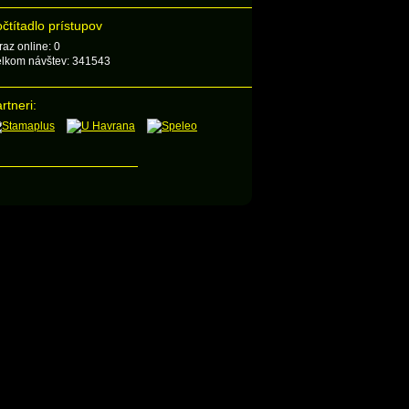
čtítadlo prístupov
raz online: 0
lkom návštev: 341543
rtneri: