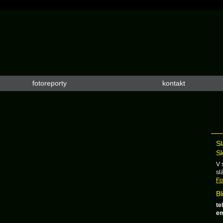
fotoreporty
kontakt
Sl
Sl
V 
sl
Fo
Bl
tel
em