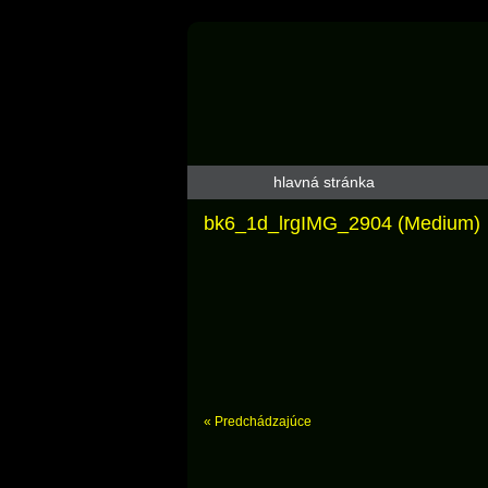
hlavná stránka
bk6_1d_lrgIMG_2904 (Medium)
« Predchádzajúce