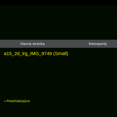
hlavná stránka
fotoreporty
a15_2d_lrg_IMG_9749 (Small)
« Predchádzajúce