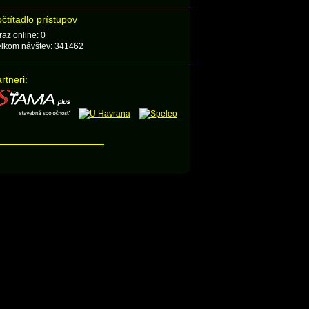
čtítadlo prístupov
raz online: 0
lkom návštev: 341462
rtneri: