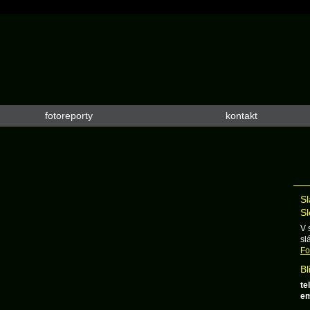
fotoreporty
kontakt
Sl
Sl
V 
sl
Fo
Bl
tel
em