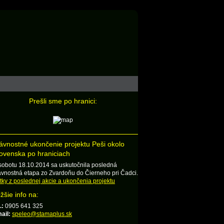
Prešli sme po hranici:
ávnostné ukončenie projektu Peši okolo
ovenska po hraniciach
sobotu 18.10.2014 sa uskutočnila posledná
ávnostná etapa zo Zvardoňu do Čierneho pri Čadci.
tky z poslednej akcie a ukončenia projektu
ižšie info na:
.:
0905 641 325
ail:
speleo@stamaplus.sk