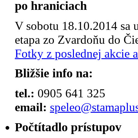
po hraniciach
V sobotu 18.10.2014 sa u
etapa zo Zvardoňu do Čie
Fotky z poslednej akcie 
Bližšie info na:
tel.:
0905 641 325
email:
speleo@stamaplus
Počtítadlo prístupov