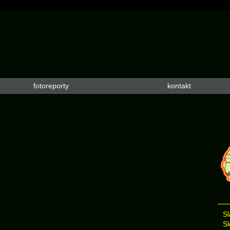
fotoreporty
kontakt
Sl
Sl