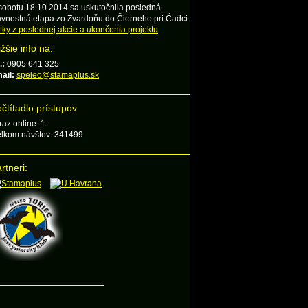
sobotu 18.10.2014 sa uskutočnila posledná
ávnostná etapa zo Zvardoňu do Čierneho pri Čadci.
tky z poslednej akcie a ukončenia projektu
ižšie info na:
.:
0905 641 325
ail:
speleo@stamaplus.sk
čtítadlo prístupov
raz online: 1
lkom návštev: 341499
rtneri: