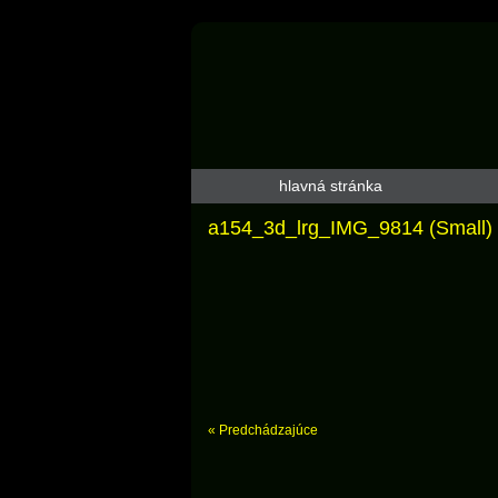
hlavná stránka
a154_3d_lrg_IMG_9814 (Small)
« Predchádzajúce