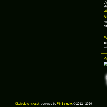
V 
sl
Fo
Bl
tel
em
Po
Te
Ce
Pa
Okoloslovenska.sk
, powered by
FINE studio
, © 2012 - 2026