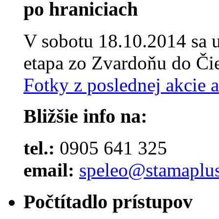
po hraniciach
V sobotu 18.10.2014 sa u
etapa zo Zvardoňu do Čie
Fotky z poslednej akcie 
Bližšie info na:
tel.:
0905 641 325
email:
speleo@stamaplus
Počtítadlo prístupov