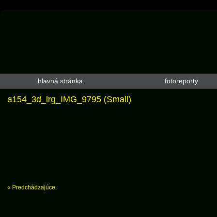
hlavná stránka
fotoreporty
a154_3d_lrg_IMG_9795 (Small)
« Predchádzajúce